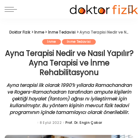
Doktor Fizik
>
İnme
>
İnme Tedavisi
>
Ayna Terapisi Nedir ve Nasıl Yapılır? Ayna Terapisi ve İnme Rehabilitasyonu
İnme
İnme Tedavisi
Ayna Terapisi Nedir ve Nasıl Yapılır?
Ayna Terapisi ve İnme
Rehabilitasyonu
Ayna terapisi ilk olarak 1990’lı yıllarda Ramachandran
ve Rogers-Ramachadran tarafından ampute kişilerin
çektiği hayalet (fantom) ağrısı nı iyileştirmek için
kullanılmıştır. Bu yöntem kişinin mevcut fizik tedavi
programının içinde tamamlayıcı olarak önerilebilir.
8 Eylül 2022
Prof. Dr. Engin Çakar
Posted
by