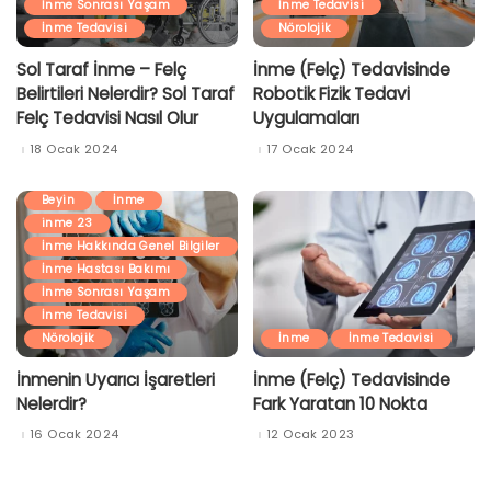
İnme Sonrası Yaşam
İnme Tedavisi
İnme Tedavisi
Nörolojik
Sol Taraf İnme – Felç
İnme (Felç) Tedavisinde
Belirtileri Nelerdir? Sol Taraf
Robotik Fizik Tedavi
Felç Tedavisi Nasıl Olur
Uygulamaları
18 Ocak 2024
17 Ocak 2024
Beyin
İnme
inme 23
İnme Hakkında Genel Bilgiler
İnme Hastası Bakımı
İnme Sonrası Yaşam
İnme Tedavisi
Nörolojik
İnme
İnme Tedavisi
İnmenin Uyarıcı İşaretleri
İnme (Felç) Tedavisinde
Nelerdir?
Fark Yaratan 10 Nokta
16 Ocak 2024
12 Ocak 2023