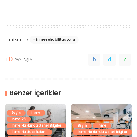
inme rehabilitasyonu
ETIKETLER:
0
PAYLAŞIM
Benzer İçerikler
Beyin
İnme
inme 23
İnme Hakkında Genel Bilgiler
Beyin
İnme
İnme Hastası Bakımı
İnme Hakkında Genel Bilgiler