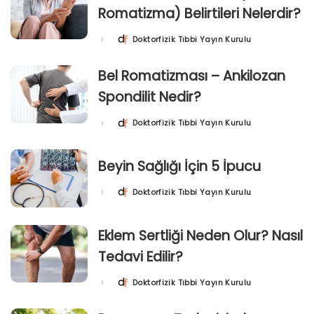
Romatizma) Belirtileri Nelerdir?
Doktorfizik Tıbbi Yayın Kurulu
Posted
by
Bel Romatizması – Ankilozan
Spondilit Nedir?
Doktorfizik Tıbbi Yayın Kurulu
Posted
by
Beyin Sağlığı İçin 5 İpucu
Doktorfizik Tıbbi Yayın Kurulu
Posted
by
Eklem Sertliği Neden Olur? Nasıl
Tedavi Edilir?
Doktorfizik Tıbbi Yayın Kurulu
Posted
by