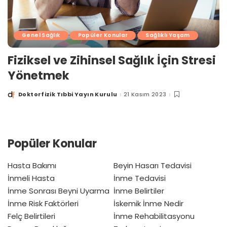
Genel Sağlık
Popüler Konular
Sağlıklı Yaşam
Fiziksel ve Zihinsel Sağlık İçin Stresi
Yönetmek
Doktorfizik Tıbbi Yayın Kurulu
21 Kasım 2023
Posted
by
Popüler Konular
Hasta Bakımı
Beyin Hasarı Tedavisi
İnmeli Hasta
İnme Tedavisi
İnme Sonrası Beyni Uyarma
İnme Belirtiler
İnme Risk Faktörleri
İskemik İnme Nedir
Felç Belirtileri
İnme Rehabilitasyonu