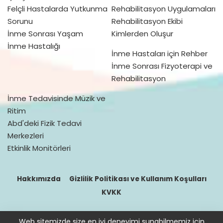
Felçli Hastalarda Yutkunma
Rehabilitasyon Uygulamaları
Sorunu
Rehabilitasyon Ekibi
İnme Sonrası Yaşam
Kimlerden Oluşur
İnme Hastalığı
İnme Hastaları için Rehber
İnme Sonrası Fizyoterapi ve
Rehabilitasyon
İnme Tedavisinde Müzik ve
Ritim
Abd'deki Fizik Tedavi
Merkezleri
Etkinlik Monitörleri
Hakkımızda
Gizlilik Politikası ve Kullanım Koşulları
KVKK
Web sitemizde size en iyi deneyimi sunabilmemiz için