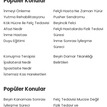
Popüler Konular
İnmeyi Önleme
Felçli Hasta Ne Zaman Yürür
Yutma Rehabilitasyonu
Pusher Sendromu
Kök Hücre ile Felç Tedavisi
Beyincik Felci
Afazi Nedir
Felçli Hastalarda Fizik Tedavi
İnme Hastası
Süresi
Duyu Eğitimi
İnme Sonrası İyileşme
Süreci
Konuşma Terapisi
Beyin Damar Tıkanıklığı
İpsilateral Nedir
Belirtileri
Spastisite Nedir
İstemsiz Kas Hareketleri
Popüler Konular
Beyin Kanaması Sonrası
Felç Tedavisi Mucize Değil
İyileşme Süreci
Fizik Tedavi ve