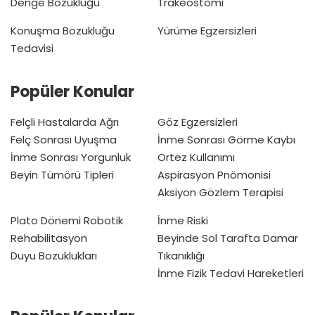
Denge Bozukluğu
Trakeostomi
Konuşma Bozukluğu
Yürüme Egzersizleri
Tedavisi
Popüler Konular
Felçli Hastalarda Ağrı
Göz Egzersizleri
Felç Sonrası Uyuşma
İnme Sonrası Görme Kaybı
İnme Sonrası Yorgunluk
Ortez Kullanımı
Beyin Tümörü Tipleri
Aspirasyon Pnömonisi
Aksiyon Gözlem Terapisi
Plato Dönemi
Robotik
İnme Riski
Rehabilitasyon
Beyinde Sol Tarafta Damar
Duyu Bozuklukları
Tıkanıklığı
İnme Fizik Tedavi Hareketleri