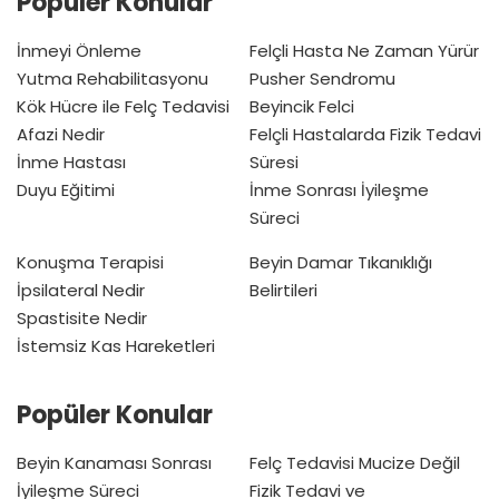
Popüler Konular
İnmeyi Önleme
Felçli Hasta Ne Zaman Yürür
Yutma Rehabilitasyonu
Pusher Sendromu
Kök Hücre ile Felç Tedavisi
Beyincik Felci
Afazi Nedir
Felçli Hastalarda Fizik Tedavi
İnme Hastası
Süresi
Duyu Eğitimi
İnme Sonrası İyileşme
Süreci
Konuşma Terapisi
Beyin Damar Tıkanıklığı
İpsilateral Nedir
Belirtileri
Spastisite Nedir
İstemsiz Kas Hareketleri
Popüler Konular
Beyin Kanaması Sonrası
Felç Tedavisi Mucize Değil
İyileşme Süreci
Fizik Tedavi ve