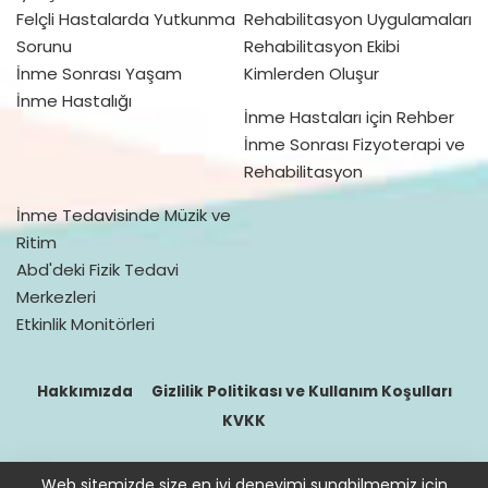
Felçli Hastalarda Yutkunma
Rehabilitasyon Uygulamaları
Sorunu
Rehabilitasyon Ekibi
İnme Sonrası Yaşam
Kimlerden Oluşur
İnme Hastalığı
İnme Hastaları için Rehber
İnme Sonrası Fizyoterapi ve
Rehabilitasyon
İnme Tedavisinde Müzik ve
Ritim
Abd'deki Fizik Tedavi
Merkezleri
Etkinlik Monitörleri
Hakkımızda
Gizlilik Politikası ve Kullanım Koşulları
KVKK
Web sitemizde size en iyi deneyimi sunabilmemiz için