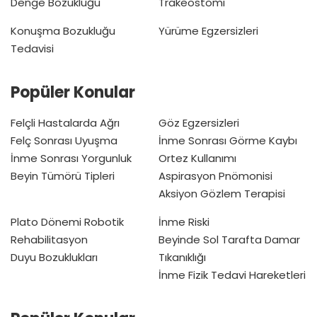
Denge Bozukluğu
Trakeostomi
Konuşma Bozukluğu
Yürüme Egzersizleri
Tedavisi
Popüler Konular
Felçli Hastalarda Ağrı
Göz Egzersizleri
Felç Sonrası Uyuşma
İnme Sonrası Görme Kaybı
İnme Sonrası Yorgunluk
Ortez Kullanımı
Beyin Tümörü Tipleri
Aspirasyon Pnömonisi
Aksiyon Gözlem Terapisi
Plato Dönemi
Robotik
İnme Riski
Rehabilitasyon
Beyinde Sol Tarafta Damar
Duyu Bozuklukları
Tıkanıklığı
İnme Fizik Tedavi Hareketleri