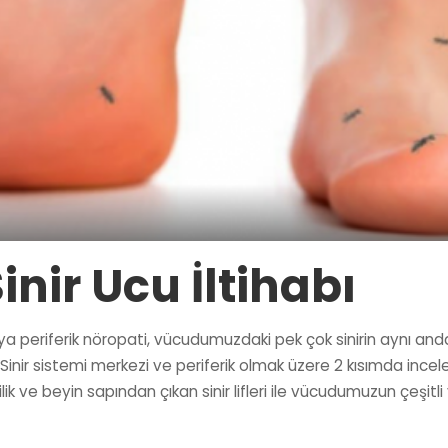
inir Ucu İltihabı
eya periferik nöropati, vücudumuzdaki pek çok sinirin aynı anda e
Sinir sistemi merkezi ve periferik olmak üzere 2 kısımda incelen
rilik ve beyin sapından çıkan sinir lifleri ile vücudumuzun çeşitl