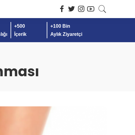
+500
+100 Bin
ığı
İçerik
Aylık Ziyaretçi
anması