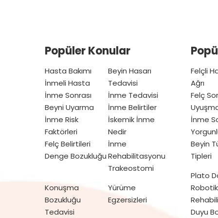
Popüler Konular
Popü
Hasta Bakımı
Beyin Hasarı
Felçli 
İnmeli Hasta
Tedavisi
Ağrı
İnme Sonrası
İnme Tedavisi
Felç So
Beyni Uyarma
İnme Belirtiler
Uyuşm
İnme Risk
İskemik İnme
İnme So
Faktörleri
Nedir
Yorgunl
Felç Belirtileri
İnme
Beyin 
Denge Bozukluğu
Rehabilitasyonu
Tipleri
Trakeostomi
Plato 
Konuşma
Yürüme
Robotik
Bozukluğu
Egzersizleri
Rehabil
Tedavisi
Duyu Bo