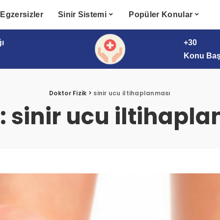
Egzersizler
Sinir Sistemi
Popüler Konular
ğı
+30
Konu Başl
Doktor Fizik
>
sinir ucu iltihaplanması
t:
sinir ucu iltihapl