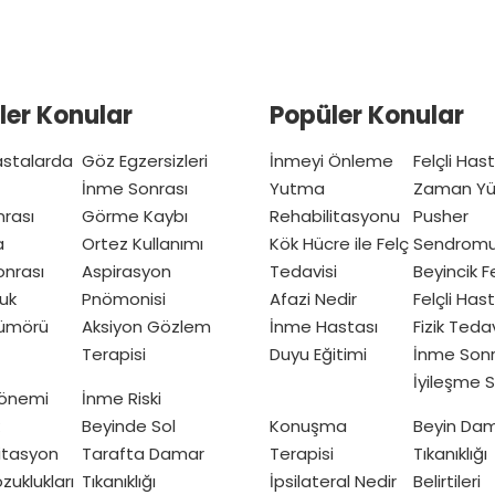
ler Konular
Popüler Konular
Hastalarda
Göz Egzersizleri
İnmeyi Önleme
Felçli Has
İnme Sonrası
Yutma
Zaman Yü
nrası
Görme Kaybı
Rehabilitasyonu
Pusher
a
Ortez Kullanımı
Kök Hücre ile Felç
Sendrom
nrası
Aspirasyon
Tedavisi
Beyincik Fe
uk
Pnömonisi
Afazi Nedir
Felçli Has
Tümörü
Aksiyon Gözlem
İnme Hastası
Fizik Teda
Terapisi
Duyu Eğitimi
İnme Sonr
İyileşme S
Dönemi
İnme Riski
Beyinde Sol
Konuşma
Beyin Da
itasyon
Tarafta Damar
Terapisi
Tıkanıklığı
zuklukları
Tıkanıklığı
İpsilateral Nedir
Belirtileri