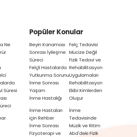
Popüler Konular
ta Ne
Beyin Kanaması
Felç Tedavisi
rür
Sonrası İyileşme
Mucize Değil
Süreci
Fizik Tedavi ve
u
Felçli Hastalarda
Rehabilitasyon
lci
Yutkunma Sorunu
Uygulamaları
talarda
İnme Sonrası
Rehabilitasyon
vi Süresi
Yaşam
Ekibi Kimlerden
ası
İnme Hastalığı
Oluşur
üreci
İnme Hastaları
İnme
mar
için Rehber
Tedavisinde
İnme Sonrası
Müzik ve Ritim
Fizyoterapi ve
Abd'deki Fizik