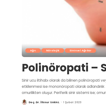
Ağrı
Nörolojik
Sinirsel Ağrılar
Polinöropati – S
Sinir ucu iltihabı olarak da bilinen polinöropati v
etkilenmesi ise mononöropati olarak adlandırılır. 
omurilikten oluşur. Periferik sinir sistemi ise; omu
Doç. Dr. İlknur SARAL
1 Şubat 2023
Posted
by