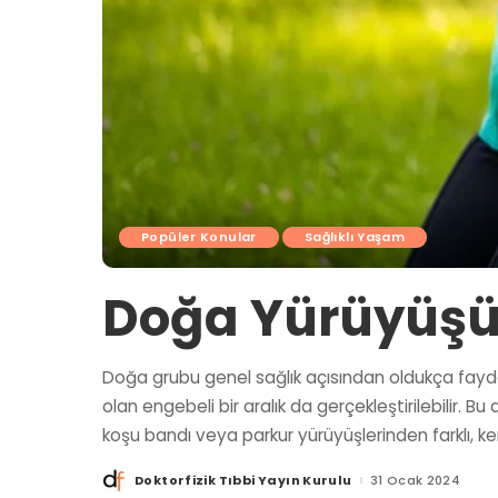
Popüler Konular
Sağlıklı Yaşam
Doğa Yürüyüşü
Doğa grubu genel sağlık açısından oldukça faydalı 
olan engebeli bir aralık da gerçekleştirilebilir. 
koşu bandı veya parkur yürüyüşlerinden farklı,
Doktorfizik Tıbbi Yayın Kurulu
31 Ocak 2024
Posted
by