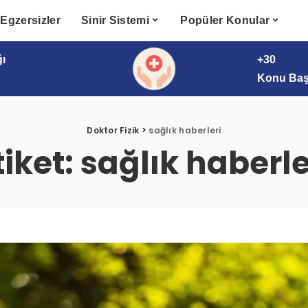
Egzersizler
Sinir Sistemi
Popüler Konular
ğı
+30
Konu Başl
Doktor Fizik
>
sağlık haberleri
tiket:
sağlık haberle