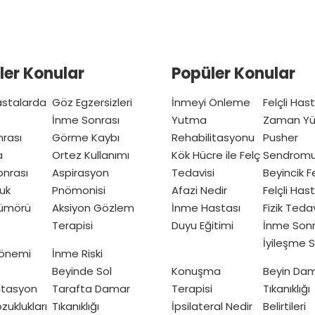
ler Konular
Popüler Konular
Hastalarda
Göz Egzersizleri
İnmeyi Önleme
Felçli Has
İnme Sonrası
Yutma
Zaman Yü
nrası
Görme Kaybı
Rehabilitasyonu
Pusher
a
Ortez Kullanımı
Kök Hücre ile Felç
Sendrom
nrası
Aspirasyon
Tedavisi
Beyincik Fe
uk
Pnömonisi
Afazi Nedir
Felçli Has
Tümörü
Aksiyon Gözlem
İnme Hastası
Fizik Teda
Terapisi
Duyu Eğitimi
İnme Sonr
İyileşme S
Dönemi
İnme Riski
Beyinde Sol
Konuşma
Beyin Da
itasyon
Tarafta Damar
Terapisi
Tıkanıklığı
zuklukları
Tıkanıklığı
İpsilateral Nedir
Belirtileri