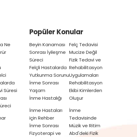
Popüler Konular
ta Ne
Beyin Kanaması
Felç Tedavisi
rür
Sonrası İyileşme
Mucize Değil
Süreci
Fizik Tedavi ve
u
Felçli Hastalarda
Rehabilitasyon
lci
Yutkunma Sorunu
Uygulamaları
talarda
İnme Sonrası
Rehabilitasyon
vi Süresi
Yaşam
Ekibi Kimlerden
ası
İnme Hastalığı
Oluşur
üreci
İnme Hastaları
İnme
mar
için Rehber
Tedavisinde
İnme Sonrası
Müzik ve Ritim
Fizyoterapi ve
Abd'deki Fizik