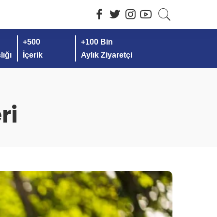
+500
+100 Bin
ığı
İçerik
Aylık Ziyaretçi
ri