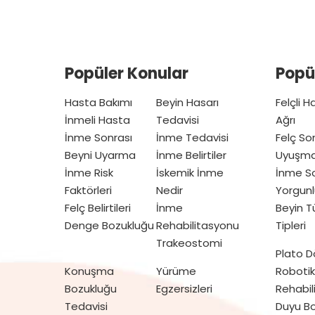
Popüler Konular
Popü
Hasta Bakımı
Beyin Hasarı
Felçli 
İnmeli Hasta
Tedavisi
Ağrı
İnme Sonrası
İnme Tedavisi
Felç So
Beyni Uyarma
İnme Belirtiler
Uyuşm
İnme Risk
İskemik İnme
İnme So
Faktörleri
Nedir
Yorgunl
Felç Belirtileri
İnme
Beyin 
Denge Bozukluğu
Rehabilitasyonu
Tipleri
Trakeostomi
Plato 
Konuşma
Yürüme
Robotik
Bozukluğu
Egzersizleri
Rehabil
Tedavisi
Duyu Bo