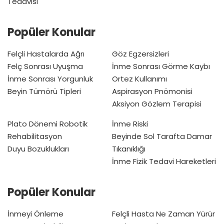
Tedavisi
Popüler Konular
Felçli Hastalarda Ağrı
Göz Egzersizleri
Felç Sonrası Uyuşma
İnme Sonrası Görme Kaybı
İnme Sonrası Yorgunluk
Ortez Kullanımı
Beyin Tümörü Tipleri
Aspirasyon Pnömonisi
Aksiyon Gözlem Terapisi
Plato Dönemi
Robotik
İnme Riski
Rehabilitasyon
Beyinde Sol Tarafta Damar
Duyu Bozuklukları
Tıkanıklığı
İnme Fizik Tedavi Hareketleri
Popüler Konular
İnmeyi Önleme
Felçli Hasta Ne Zaman Yürür