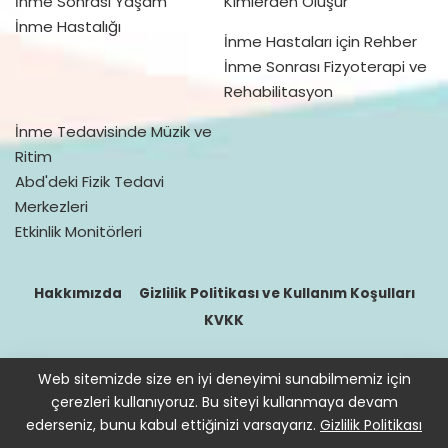
İnme Sonrası Yaşam
Kimlerden Oluşur
İnme Hastalığı
İnme Hastaları için Rehber
İnme Sonrası Fizyoterapi ve
Rehabilitasyon
İnme Tedavisinde Müzik ve
Ritim
Abd'deki Fizik Tedavi
Merkezleri
Etkinlik Monitörleri
Hakkımızda
Gizlilik Politikası ve Kullanım Koşulları
KVKK
Web sitemizde size en iyi deneyimi sunabilmemiz için
© 2016–2021 doktorfizik
çerezleri kullanıyoruz. Bu siteyi kullanmaya devam
Site içeriğinde bulunan bilgiler destek sağlamak içindir. Hekimin
ederseniz, bunu kabul ettiğinizi varsayarız.
Gizlilik Politikası
hastasını tıbbi amaçla muayene etmesi, tanı ve teşhis koyması