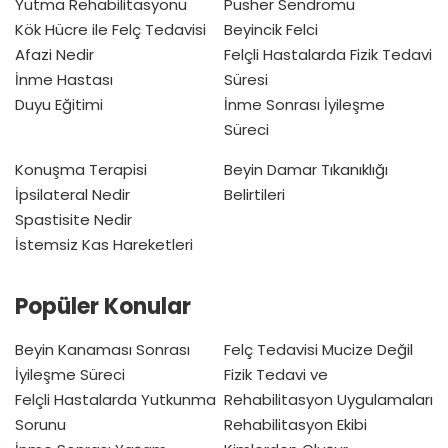
Yutma Rehabilitasyonu
Pusher Sendromu
Kök Hücre ile Felç Tedavisi
Beyincik Felci
Afazi Nedir
Felçli Hastalarda Fizik Tedavi
İnme Hastası
Süresi
Duyu Eğitimi
İnme Sonrası İyileşme
Süreci
Konuşma Terapisi
Beyin Damar Tıkanıklığı
İpsilateral Nedir
Belirtileri
Spastisite Nedir
İstemsiz Kas Hareketleri
Popüler Konular
Beyin Kanaması Sonrası
Felç Tedavisi Mucize Değil
İyileşme Süreci
Fizik Tedavi ve
Felçli Hastalarda Yutkunma
Rehabilitasyon Uygulamaları
Sorunu
Rehabilitasyon Ekibi