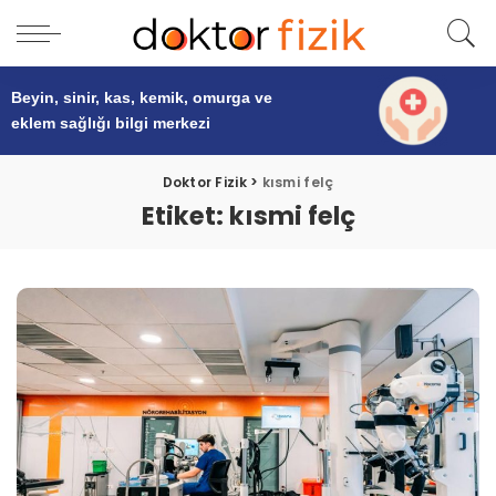
Beyin, sinir, kas, kemik, omurga ve
eklem sağlığı
bilgi merkezi
Doktor Fizik
>
kısmi felç
Etiket:
kısmi felç