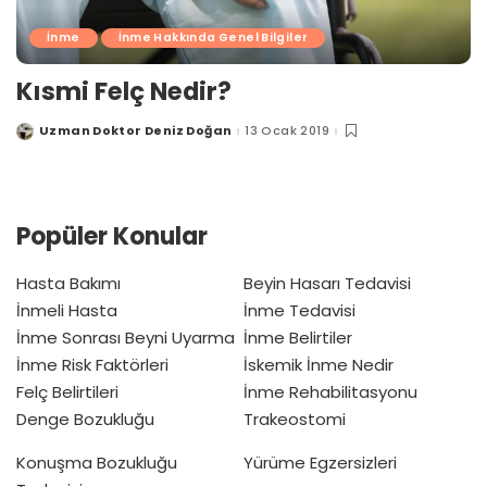
İnme
İnme Hakkında Genel Bilgiler
Kısmi Felç Nedir?
Uzman Doktor Deniz Doğan
13 Ocak 2019
Posted
by
Popüler Konular
Hasta Bakımı
Beyin Hasarı Tedavisi
İnmeli Hasta
İnme Tedavisi
İnme Sonrası Beyni Uyarma
İnme Belirtiler
İnme Risk Faktörleri
İskemik İnme Nedir
Felç Belirtileri
İnme Rehabilitasyonu
Denge Bozukluğu
Trakeostomi
Konuşma Bozukluğu
Yürüme Egzersizleri