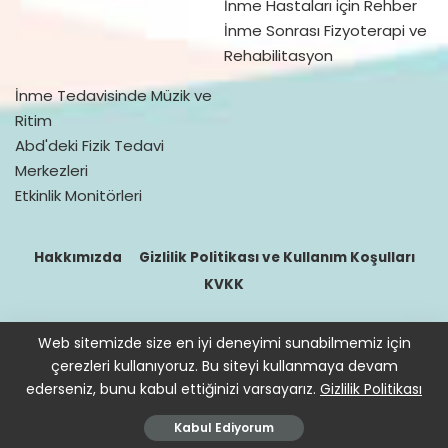
İnme Hastaları için Rehber
İnme Sonrası Fizyoterapi ve
Rehabilitasyon
İnme Tedavisinde Müzik ve
Ritim
Abd'deki Fizik Tedavi
Merkezleri
Etkinlik Monitörleri
Hakkımızda
Gizlilik Politikası ve Kullanım Koşulları
KVKK
Web sitemizde size en iyi deneyimi sunabilmemiz için
© 2016–2021 doktorfizik
çerezleri kullanıyoruz. Bu siteyi kullanmaya devam
Site içeriğinde bulunan bilgiler destek sağlamak içindir. Hekimin
ederseniz, bunu kabul ettiğinizi varsayarız.
Gizlilik Politikası
hastasını tıbbi amaçla muayene etmesi, tanı ve teşhis koyması
yerine geçmez.
Kabul Ediyorum