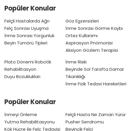
Popüler Konular
Felçli Hastalarda Ağrı
Göz Egzersizleri
Felç Sonrası Uyuşma
İnme Sonrası Görme Kaybı
İnme Sonrası Yorgunluk
Ortez Kullanımı
Beyin Tümörü Tipleri
Aspirasyon Pnömonisi
Aksiyon Gözlem Terapisi
Plato Dönemi
Robotik
İnme Riski
Rehabilitasyon
Beyinde Sol Tarafta Damar
Duyu Bozuklukları
Tıkanıklığı
İnme Fizik Tedavi Hareketleri
Popüler Konular
İnmeyi Önleme
Felçli Hasta Ne Zaman Yürür
Yutma Rehabilitasyonu
Pusher Sendromu
Kök Hücre ile Felç Tedavisi
Beyincik Felci