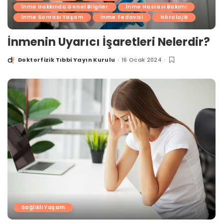
İnme Hakkında Genel Bilgiler
İnme Hastası Bakımı
İnme Sonrası Yaşam
İnme Tedavisi
Nörolojik
İnmenin Uyarıcı İşaretleri Nelerdir?
Doktorfizik Tıbbi Yayın Kurulu
16 Ocak 2024
Posted
by
Sağlıklı Yaşam