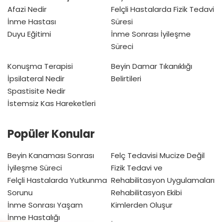
Afazi Nedir
Felçli Hastalarda Fizik Tedavi
İnme Hastası
Süresi
Duyu Eğitimi
İnme Sonrası İyileşme
Süreci
Konuşma Terapisi
Beyin Damar Tıkanıklığı
İpsilateral Nedir
Belirtileri
Spastisite Nedir
İstemsiz Kas Hareketleri
Popüler Konular
Beyin Kanaması Sonrası
Felç Tedavisi Mucize Değil
İyileşme Süreci
Fizik Tedavi ve
Felçli Hastalarda Yutkunma
Rehabilitasyon Uygulamaları
Sorunu
Rehabilitasyon Ekibi
İnme Sonrası Yaşam
Kimlerden Oluşur
İnme Hastalığı