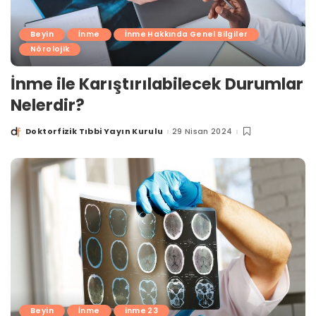
Beyin
İnme
İnme Hakkında Genel Bilgiler
Nörolojik
İnme ile Karıştırılabilecek Durumlar
Nelerdir?
Doktorfizik Tıbbi Yayın Kurulu
29 Nisan 2024
Posted
by
Beyin
İnme
inme 23