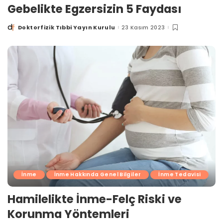
Gebelikte Egzersizin 5 Faydası
Doktorfizik Tıbbi Yayın Kurulu
23 Kasım 2023
Posted
by
İnme
İnme Hakkında Genel Bilgiler
İnme Tedavisi
Hamilelikte İnme-Felç Riski ve
Korunma Yöntemleri