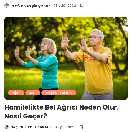
Prof. Dr. Engin Çakar
13 Eylül 2022
Posted
by
Ağrı
Bel
Sağlıklı Yaşam
Hamilelikte Bel Ağrısı Neden Olur,
Nasıl Geçer?
Doç. Dr. İlknur SARAL
30 Eylül 2020
Posted
by