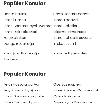
Popüler Konular
Hasta Bakımı
Beyin Hasarı Tedavisi
İnmeli Hasta
İnme Tedavisi
İnme Sonrası Beyni Uyarma
İnme Belirtiler
İnme Risk Faktörleri
İskemik İnme Nedir
Felç Belirtileri
İnme Rehabilitasyonu
Denge Bozukluğu
Trakeostomi
Konuşma Bozukluğu
Yürüme Egzersizleri
Tedavisi
Popüler Konular
Felçli Hastalarda Ağrı
Göz Egzersizleri
Felç Sonrası Uyuşma
İnme Sonrası Görme Kaybı
İnme Sonrası Yorgunluk
Ortez Kullanımı
Beyin Tümörü Tipleri
Aspirasyon Pnömonisi