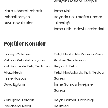
Aksiyon Gözlem Terapisi
Plato Dönemi
Robotik
İnme Riski
Rehabilitasyon
Beyinde Sol Tarafta Damar
Duyu Bozuklukları
Tıkanıklığı
İnme Fizik Tedavi Hareketleri
Popüler Konular
İnmeyi Önleme
Felçli Hasta Ne Zaman Yürür
Yutma Rehabilitasyonu
Pusher Sendromu
Kök Hücre ile Felç Tedavisi
Beyincik Felci
Afazi Nedir
Felçli Hastalarda Fizik Tedavi
İnme Hastası
Süresi
Duyu Eğitimi
İnme Sonrası İyileşme
Süreci
Konuşma Terapisi
Beyin Damar Tıkanıklığı
İpsilateral Nedir
Belirtileri