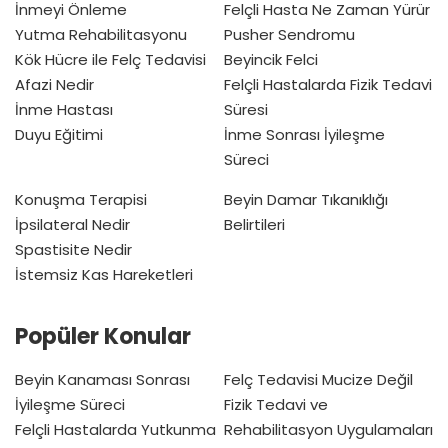
İnmeyi Önleme
Felçli Hasta Ne Zaman Yürür
Yutma Rehabilitasyonu
Pusher Sendromu
Kök Hücre ile Felç Tedavisi
Beyincik Felci
Afazi Nedir
Felçli Hastalarda Fizik Tedavi
İnme Hastası
Süresi
Duyu Eğitimi
İnme Sonrası İyileşme
Süreci
Konuşma Terapisi
Beyin Damar Tıkanıklığı
İpsilateral Nedir
Belirtileri
Spastisite Nedir
İstemsiz Kas Hareketleri
Popüler Konular
Beyin Kanaması Sonrası
Felç Tedavisi Mucize Değil
İyileşme Süreci
Fizik Tedavi ve
Felçli Hastalarda Yutkunma
Rehabilitasyon Uygulamaları