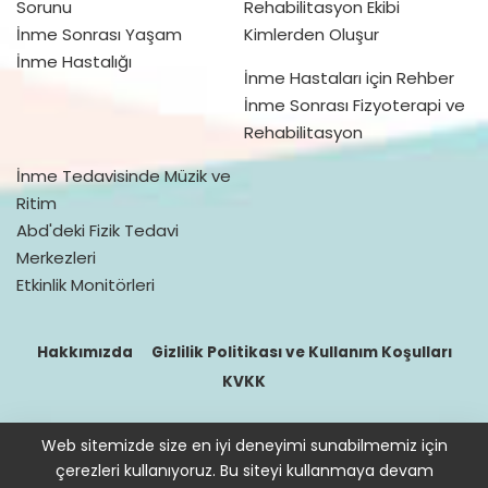
Sorunu
Rehabilitasyon Ekibi
İnme Sonrası Yaşam
Kimlerden Oluşur
İnme Hastalığı
İnme Hastaları için Rehber
İnme Sonrası Fizyoterapi ve
Rehabilitasyon
İnme Tedavisinde Müzik ve
Ritim
Abd'deki Fizik Tedavi
Merkezleri
Etkinlik Monitörleri
Hakkımızda
Gizlilik Politikası ve Kullanım Koşulları
KVKK
Web sitemizde size en iyi deneyimi sunabilmemiz için
© 2016–2021 doktorfizik
çerezleri kullanıyoruz. Bu siteyi kullanmaya devam
Site içeriğinde bulunan bilgiler destek sağlamak içindir. Hekimin