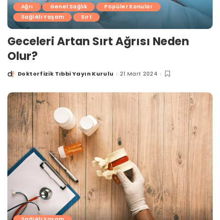
Ağrı
Genel Sağlık
Popüler Konular
Sağlıklı Yaşam
Sırt
Geceleri Artan Sırt Ağrısı Neden
Olur?
Doktorfizik Tıbbi Yayın Kurulu
21 Mart 2024
Posted
by
Sağlıklı Yaşam