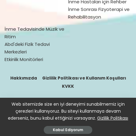
İnme Hastaları için Rehber
İnme Sonrası Fizyoterapi ve
Rehabilitasyon
İnme Tedavisinde Müzik ve
Ritim
Abd'deki Fizik Tedavi
Merkezleri
Etkinlik Monitörleri
Hakkımızda
Gizlilik Politikası ve Kullanım Koşulları
KVKK
Web sitemizde size en iyi deneyimi sunabilmemiz için
© 2016–2021 doktorfizik
çerezleri kullanıyoruz. Bu siteyi kullanmaya devam
Site içeriğinde bulunan bilgiler destek sağlamak içindir. Hekimin
ederseniz, bunu kabul ettiğinizi varsayarız.
Gizlilik Politikası
hastasını tıbbi amaçla muayene etmesi, tanı ve teşhis koyması
yerine geçmez.
Kabul Ediyorum