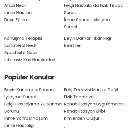
Afazi Nedir
Felçli Hastalarda Fizik Tedavi
İnme Hastası
Süresi
Duyu Eğitimi
İnme Sonrası İyileşme
Süreci
Konuşma Terapisi
Beyin Damar Tıkanıklığı
İpsilateral Nedir
Belirtileri
Spastisite Nedir
İstemsiz Kas Hareketleri
Popüler Konular
Beyin Kanaması Sonrası
Felç Tedavisi Mucize Değil
İyileşme Süreci
Fizik Tedavi ve
Felçli Hastalarda Yutkunma
Rehabilitasyon Uygulamaları
Sorunu
Rehabilitasyon Ekibi
İnme Sonrası Yaşam
Kimlerden Oluşur
İnme Hastalığı