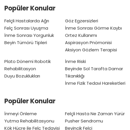
Popüler Konular
Felçli Hastalarda Ağrı
Göz Egzersizleri
Felç Sonrası Uyuşma
İnme Sonrası Görme Kaybı
İnme Sonrası Yorgunluk
Ortez Kullanımı
Beyin Tümörü Tipleri
Aspirasyon Pnömonisi
Aksiyon Gözlem Terapisi
Plato Dönemi
Robotik
İnme Riski
Rehabilitasyon
Beyinde Sol Tarafta Damar
Duyu Bozuklukları
Tıkanıklığı
İnme Fizik Tedavi Hareketleri
Popüler Konular
İnmeyi Önleme
Felçli Hasta Ne Zaman Yürür
Yutma Rehabilitasyonu
Pusher Sendromu
Kök Hücre ile Felç Tedavisi
Beyincik Felci