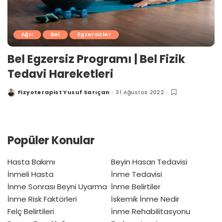
Ağrı
Bel
Egzersizler
Bel Egzersiz Programı | Bel Fizik
Tedavi Hareketleri
Fizyoterapist Yusuf Sarıçan
31 Ağustos 2022
Posted
by
Popüler Konular
Hasta Bakımı
Beyin Hasarı Tedavisi
İnmeli Hasta
İnme Tedavisi
İnme Sonrası Beyni Uyarma
İnme Belirtiler
İnme Risk Faktörleri
İskemik İnme Nedir
Felç Belirtileri
İnme Rehabilitasyonu