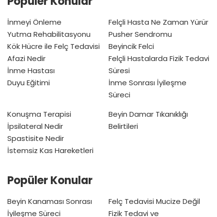
Popüler Konular
İnmeyi Önleme
Felçli Hasta Ne Zaman Yürür
Yutma Rehabilitasyonu
Pusher Sendromu
Kök Hücre ile Felç Tedavisi
Beyincik Felci
Afazi Nedir
Felçli Hastalarda Fizik Tedavi
İnme Hastası
Süresi
Duyu Eğitimi
İnme Sonrası İyileşme
Süreci
Konuşma Terapisi
Beyin Damar Tıkanıklığı
İpsilateral Nedir
Belirtileri
Spastisite Nedir
İstemsiz Kas Hareketleri
Popüler Konular
Beyin Kanaması Sonrası
Felç Tedavisi Mucize Değil
İyileşme Süreci
Fizik Tedavi ve