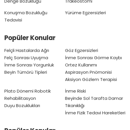
Denge Bozukluğu
Trakeostomi
Konuşma Bozukluğu
Yürüme Egzersizleri
Tedavisi
Popüler Konular
Felçli Hastalarda Ağrı
Göz Egzersizleri
Felç Sonrası Uyuşma
İnme Sonrası Görme Kaybı
İnme Sonrası Yorgunluk
Ortez Kullanımı
Beyin Tümörü Tipleri
Aspirasyon Pnömonisi
Aksiyon Gözlem Terapisi
Plato Dönemi
Robotik
İnme Riski
Rehabilitasyon
Beyinde Sol Tarafta Damar
Duyu Bozuklukları
Tıkanıklığı
İnme Fizik Tedavi Hareketleri