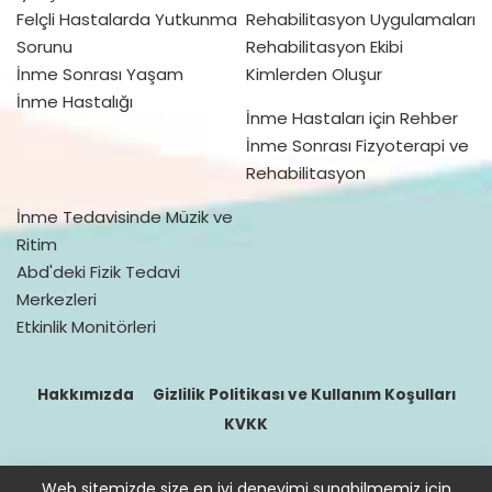
Felçli Hastalarda Yutkunma
Rehabilitasyon Uygulamaları
Sorunu
Rehabilitasyon Ekibi
İnme Sonrası Yaşam
Kimlerden Oluşur
İnme Hastalığı
İnme Hastaları için Rehber
İnme Sonrası Fizyoterapi ve
Rehabilitasyon
İnme Tedavisinde Müzik ve
Ritim
Abd'deki Fizik Tedavi
Merkezleri
Etkinlik Monitörleri
Hakkımızda
Gizlilik Politikası ve Kullanım Koşulları
KVKK
Web sitemizde size en iyi deneyimi sunabilmemiz için