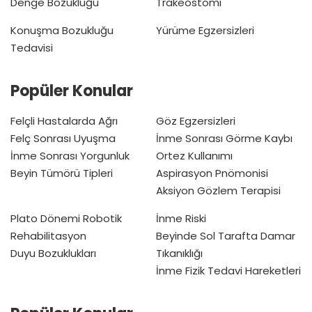
Denge Bozukluğu
Trakeostomi
Konuşma Bozukluğu
Yürüme Egzersizleri
Tedavisi
Popüler Konular
Felçli Hastalarda Ağrı
Göz Egzersizleri
Felç Sonrası Uyuşma
İnme Sonrası Görme Kaybı
İnme Sonrası Yorgunluk
Ortez Kullanımı
Beyin Tümörü Tipleri
Aspirasyon Pnömonisi
Aksiyon Gözlem Terapisi
Plato Dönemi
Robotik
İnme Riski
Rehabilitasyon
Beyinde Sol Tarafta Damar
Duyu Bozuklukları
Tıkanıklığı
İnme Fizik Tedavi Hareketleri