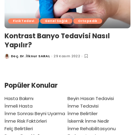
Fizik Tedavi
Genel Sağlık
Ortopedik
Kontrast Banyo Tedavisi Nasıl
Yapılır?
Doç. Dr. İlknur SARAL
29 Kasım 2022
Posted
by
Popüler Konular
Hasta Bakımı
Beyin Hasarı Tedavisi
İnmeli Hasta
İnme Tedavisi
İnme Sonrası Beyni Uyarma
İnme Belirtiler
İnme Risk Faktörleri
İskemik İnme Nedir
Felç Belirtileri
İnme Rehabilitasyonu