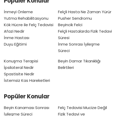
Popüler Konular
İnmeyi Önleme
Felçli Hasta Ne Zaman Yürür
Yutma Rehabilitasyonu
Pusher Sendromu
Kök Hücre ile Felç Tedavisi
Beyincik Felci
Afazi Nedir
Felçli Hastalarda Fizik Tedavi
İnme Hastası
Süresi
Duyu Eğitimi
İnme Sonrası İyileşme
Süreci
Konuşma Terapisi
Beyin Damar Tıkanıklığı
İpsilateral Nedir
Belirtileri
Spastisite Nedir
İstemsiz Kas Hareketleri
Popüler Konular
Beyin Kanaması Sonrası
Felç Tedavisi Mucize Değil
İyileşme Süreci
Fizik Tedavi ve