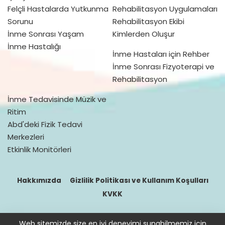
Felçli Hastalarda Yutkunma
Rehabilitasyon Uygulamaları
Sorunu
Rehabilitasyon Ekibi
İnme Sonrası Yaşam
Kimlerden Oluşur
İnme Hastalığı
İnme Hastaları için Rehber
İnme Sonrası Fizyoterapi ve
Rehabilitasyon
İnme Tedavisinde Müzik ve
Ritim
Abd'deki Fizik Tedavi
Merkezleri
Etkinlik Monitörleri
Hakkımızda
Gizlilik Politikası ve Kullanım Koşulları
KVKK
Web sitemizde size en iyi deneyimi sunabilmemiz için