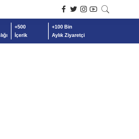
+500
+100 Bin
ığı
İçerik
Aylık Ziyaretçi