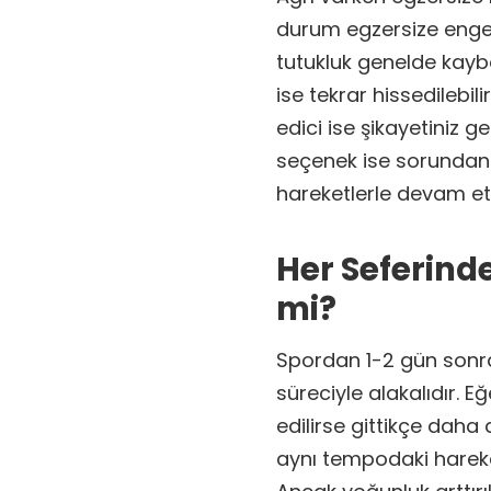
durum egzersize engel 
tutukluk genelde kayb
ise tekrar hissedilebi
edici ise şikayetiniz g
seçenek ise sorundan d
hareketlerle devam et
Her Seferind
mi?
Spordan 1-2 gün sonra
süreciyle alakalıdır. 
edilirse gittikçe daha
aynı tempodaki hareke