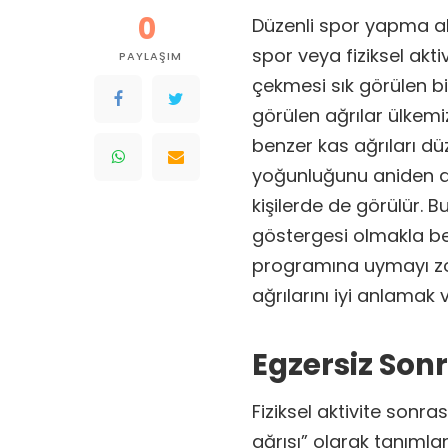
0
Düzenli spor yapma alış
spor veya fiziksel akt
PAYLAŞIM
çekmesi sık görülen b
görülen ağrılar ülkemi
benzer kas ağrıları d
yoğunluğunu aniden ar
kişilerde de görülür. Bu
göstergesi olmakla ber
programına uymayı zorl
ağrılarını iyi anlamak 
Egzersiz Son
Fiziksel aktivite sonra
ağrısı” olarak tanımla