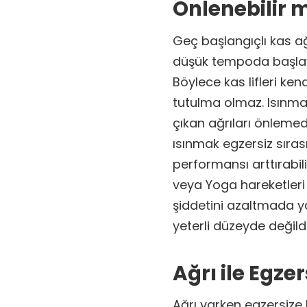
Önlenebilir 
Geç başlangıçlı kas ağr
düşük tempoda başlay
Böylece kas lifleri ken
tutulma olmaz. Isınma
çıkan ağrıları önlemed
ısınmak egzersiz sıras
performansı arttırabi
veya Yoga hareketleri
şiddetini azaltmada ya
yeterli düzeyde değildi
Ağrı ile Egze
Ağrı varken egzersize 