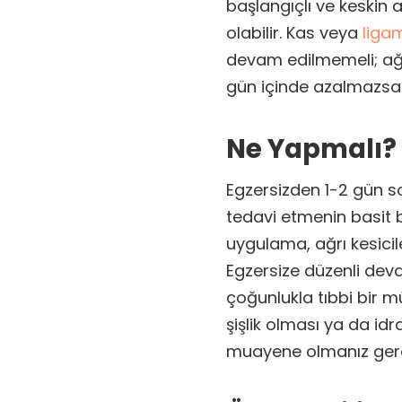
başlangıçlı ve keskin 
olabilir. Kas veya
liga
devam edilmemeli; ağr
gün içinde azalmazsa 
Ne Yapmalı?
Egzersizden 1-2 gün so
tedavi etmenin basit b
uygulama, ağrı kesicil
Egzersize düzenli devam
çoğunlukla tıbbi bir 
şişlik olması ya da i
muayene olmanız gerek