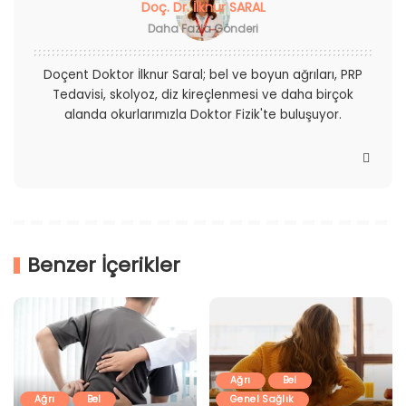
Doç. Dr. İlknur SARAL
Daha Fazla Gönderi
Doçent Doktor İlknur Saral; bel ve boyun ağrıları, PRP
Tedavisi, skolyoz, diz kireçlenmesi ve daha birçok
alanda okurlarımızla Doktor Fizik'te buluşuyor.
Benzer İçerikler
Ağrı
Bel
Ağrı
Bel
Genel Sağlık