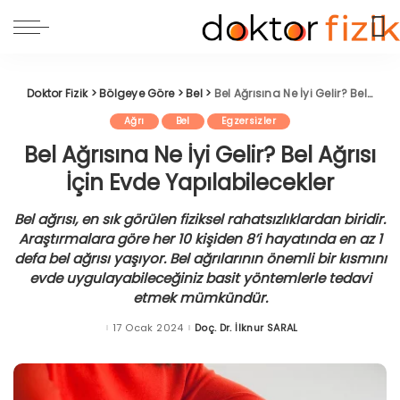
Doktor Fizik
>
Bölgeye Göre
>
Bel
>
Bel Ağrısına Ne İyi Gelir? Bel Ağrısı İçin Evde Yapılabilecekler
Ağrı
Bel
Egzersizler
Bel Ağrısına Ne İyi Gelir? Bel Ağrısı
İçin Evde Yapılabilecekler
Bel ağrısı, en sık görülen fiziksel rahatsızlıklardan biridir.
Araştırmalara göre her 10 kişiden 8’i hayatında en az 1
defa bel ağrısı yaşıyor. Bel ağrılarının önemli bir kısmını
evde uygulayabileceğiniz basit yöntemlerle tedavi
etmek mümkündür.
17 Ocak 2024
Doç. Dr. İlknur SARAL
Posted
by