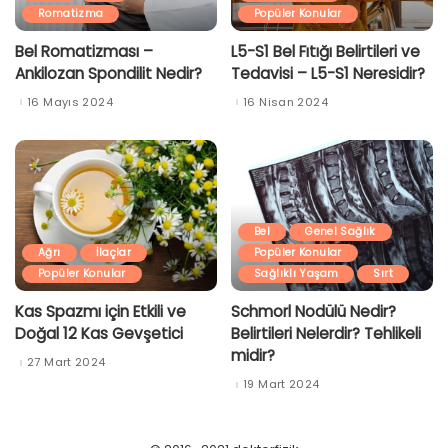
Romatizma
Popüler Konular
Bel Romatizması –
L5-S1 Bel Fıtığı Belirtileri ve
Ankilozan Spondilit Nedir?
Tedavisi – L5-S1 Neresidir?
16 Mayıs 2024
16 Nisan 2024
Bel
Genel Sağlık
Ağrı
İlaçlar
Popüler Konular
Popüler Konular
Sağlıklı Yaşam
Sırt
Kas Spazmı için Etkili ve
Schmorl Nodülü Nedir?
Doğal 12 Kas Gevşetici
Belirtileri Nelerdir? Tehlikeli
midir?
27 Mart 2024
19 Mart 2024