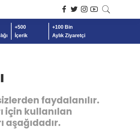
+500
+100 Bin
ığı
İçerik
Aylık Ziyaretçi
ı
izlerden faydalanılır.
ı için kullanılan
ı aşağıdadır.