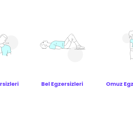
sizleri
Bel Egzersizleri
Omuz Egze