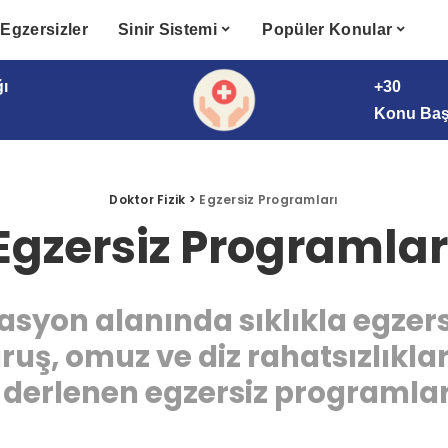
Egzersizler
Sinir Sistemi
Popüler Konular
ğı
+30
Konu Başl
Doktor Fizik
>
Egzersiz Programları
Egzersiz Programlar
tasyon alanında sıklıkla egzers
ruş, omuz ve diz rahatsızlıklar
 derlenen egzersiz programlar