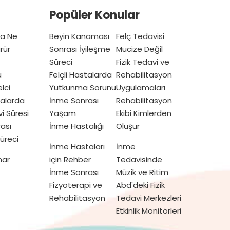
Popüler Konular
ta Ne
Beyin Kanaması
Felç Tedavisi
rür
Sonrası İyileşme
Mucize Değil
Süreci
Fizik Tedavi ve
u
Felçli Hastalarda
Rehabilitasyon
lci
Yutkunma Sorunu
Uygulamaları
talarda
İnme Sonrası
Rehabilitasyon
vi Süresi
Yaşam
Ekibi Kimlerden
ası
İnme Hastalığı
Oluşur
üreci
İnme Hastaları
İnme
mar
için Rehber
Tedavisinde
İnme Sonrası
Müzik ve Ritim
Fizyoterapi ve
Abd'deki Fizik
Rehabilitasyon
Tedavi Merkezleri
Etkinlik Monitörleri