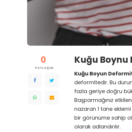
0
Kuğu Boynu D
PAYLAŞIM
Kuğu Boyun Deformi
deformitedir. Bu dur
fazla geriye doğru bü
Başparmağınız etkile
nazaran 1 tane eklemi
bir görünüme sahip o
olarak adlandırılır.