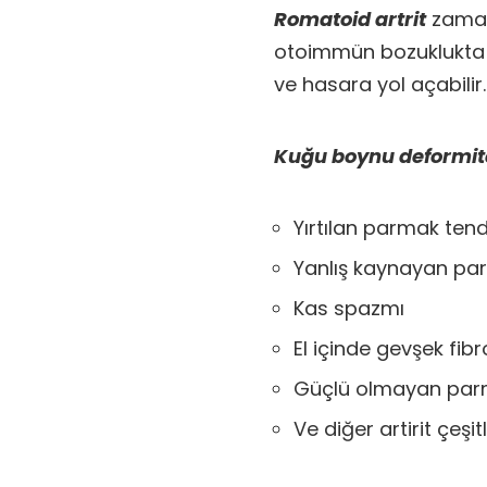
Romatoid artrit
zamanl
otoimmün bozuklukta e
ve hasara yol açabilir.
Kuğu boynu deformites
Yırtılan parmak tend
Yanlış kaynayan parm
Kas spazmı
El içinde gevşek fib
Güçlü olmayan par
Ve diğer artirit çeşitl