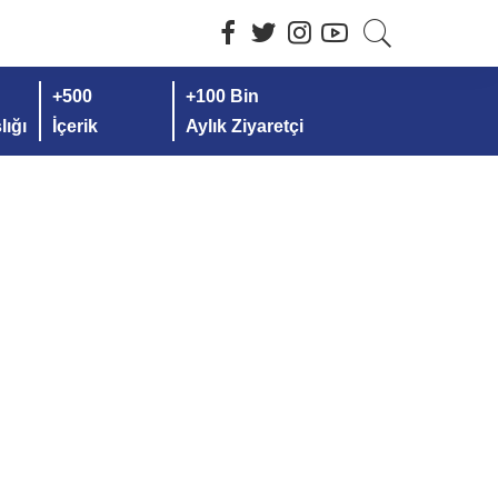
+500
+100 Bin
ığı
İçerik
Aylık Ziyaretçi