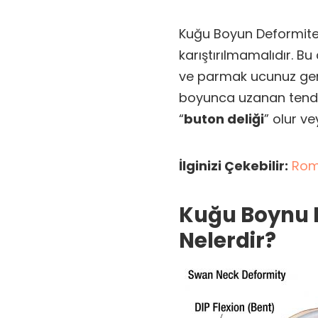
Kuğu Boyun Deformites
karıştırılmamalıdır. 
ve parmak ucunuz ger
boyunca uzanan tendon
“
buton deliği
” olur vey
İlginizi Çekebilir:
Roma
Kuğu Boynu De
Nelerdir?