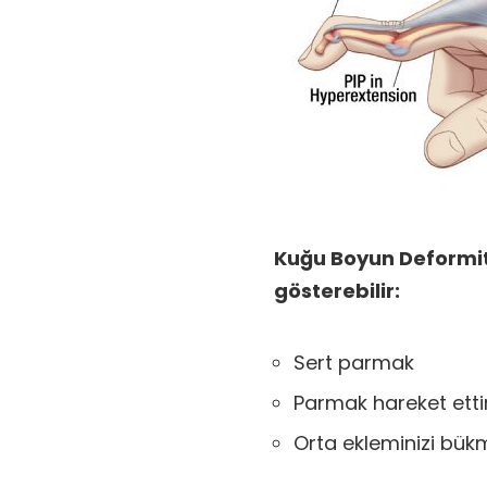
Kuğu Boyun Deformite
gösterebilir:
Sert parmak
Parmak hareket ettir
Orta ekleminizi bü