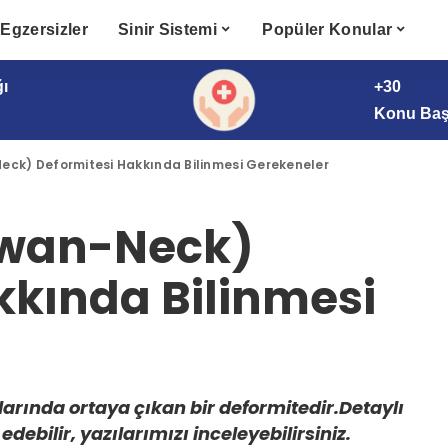
Egzersizler
Sinir Sistemi
Popüler Konular
ğı
+30
Konu Başl
ck) Deformitesi Hakkında Bilinmesi Gerekeneler
Swan-Neck)
kkında Bilinmesi
arında ortaya çıkan bir deformitedir.Detaylı
edebilir, yazılarımızı inceleyebilirsiniz.