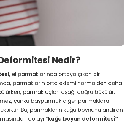
eformitesi Nedir?
tesi
, el parmaklarında ortaya çıkan bir
umda, parmakların orta eklemi normalden daha
külürken, parmak uçları aşağı doğru
bükülür
.
nmez, çünkü başparmak diğer parmaklara
 eksiktir. Bu, parmakların kuğu boynunu andıran
lmasından dolayı “
kuğu boyun deformitesi”