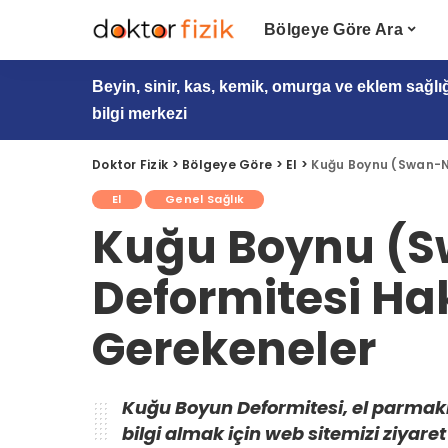
Bölgeye Göre Ara
Beyin, sinir, kas, kemik, omurga ve eklem sağlı
bilgi merkezi
Doktor Fizik
>
Bölgeye Göre
>
El
>
Kuğu Boynu (Swan-Ne
El
Genel Sağlık
Kuğu Boynu (
Deformitesi Ha
Gerekeneler
Kuğu Boyun Deformitesi, el parmakl
bilgi almak için web sitemizi ziyaret 