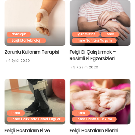
Nörolojik
Egzersizler
İnme
Sağlıkta Teknoloji
İnme Sonrası Yaşam
Zorunlu Kullanım Terapisi
Felçli Eli Çalıştırmak –
Resimli El Egzersizleri
4 Eylül 2020
3 Kasım 2020
İnme
İnme
İnme Hakkında Genel Bilgiler
İnme Hastası Bakımı
Felçli Hastaların El ve
Felçli Hastaların Ellerini