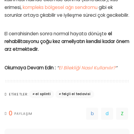
erimesi,
kompleks bölgesel ağrı sendromu
gibi ek
sorunlar ortaya çıkabilir ve iyileşme süreci çok gecikebilir.
El cerrahisinden sonra normal hayata dönüşte
el
rehabilitasyonu çoğu kez ameliyatın kendisi kadar önem
arz etmektedir.
Okumaya Devam Edin :
“
El Bilekliği Nasıl Kullanılır?
“
el splinti
felçli el tedavisi
ETIKETLER:
0
PAYLAŞIM