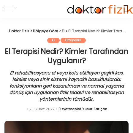
Doktor Fizik
>
Bölgeye Göre
>
El
>
El Terapisi Nedir? Kimler Tarafından Uygulanır?
El
Ortopedik
El Terapisi Nedir? Kimler Tarafından
Uygulanır?
El rehabilitasyonu el veya kolu etkileyen çeşitli kas,
iskelet veya sinir sistemi kaynaklı bozukluklarda;
fonksiyonların geri kazanılması ve normal yaşama
dönüş için uygulanan fizik tedavi ve rehabilitasyon
yöntemlerinin tümüdür.
28 Şubat 2022
Fizyoterapist Yusuf Sarıçan
Posted
by