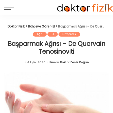
Doktor Fizik
>
Bölgeye Göre
>
El
>
Başparmak Ağrısı – De Quervain Tenosinoviti
Ağrı
El
Ortopedik
Başparmak Ağrısı – De Quervain
Tenosinoviti
4 Eylül 2020
Uzman Doktor Deniz Doğan
Posted
by