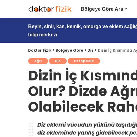
Bölgeye Göre Ara
Beyin, sinir, kas, kemik, omurga ve eklem sağlı
bilgi merkezi
Doktor Fizik
>
Bölgeye Göre
>
Diz
>
Dizin İç Kısmında 
Ağrı
Diz
Ortopedik
Dizin İç Kısmı
Olur? Dizde Ağ
Olabilecek Raha
Diz eklemi vücudun yükünü taşıdığı 
diz ekleminde yanlış gidebilecek pek