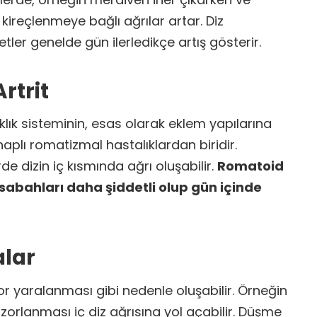
ireçlenmeye bağlı ağrılar artar. Diz
tler genelde gün ilerledikçe artış gösterir.
rtrit
klık sisteminin, esas olarak eklem yapılarına
ihaplı romatizmal hastalıklardan biridir.
rde dizin iç kısmında ağrı oluşabilir.
Romatoid
 sabahları daha şiddetli olup gün içinde
alar
por yaralanması gibi nedenle oluşabilir. Örneğin
zorlanması iç diz ağrısına yol açabilir. Düşme