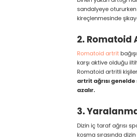
sandalyeye otururken k
kireçlenmesinde şikaye
2. Romatoid A
Romatoid artrit
bağışı
karşı aktive olduğu ilt
Romatoid artritli kişile
artrit ağrısı genelde
azalır.
3. Yaralanm
Dizin iç taraf ağrısı s
koşma sırasında dizin 