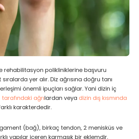
ve rehabilitasyon polikliniklerine başvuru
sıralarda yer alır. Diz ağrısına doğru tanı
rleşimi önemli ipuçları sağlar. Yani dizin iç
n tarafındaki ağrı
lardan veya
dizin dış kısmında
arklı karakterdedir.
 ligament (bağ), birkaç tendon, 2 menisküs ve
rklı yapılar içeren karmaşık bir eklemdir.