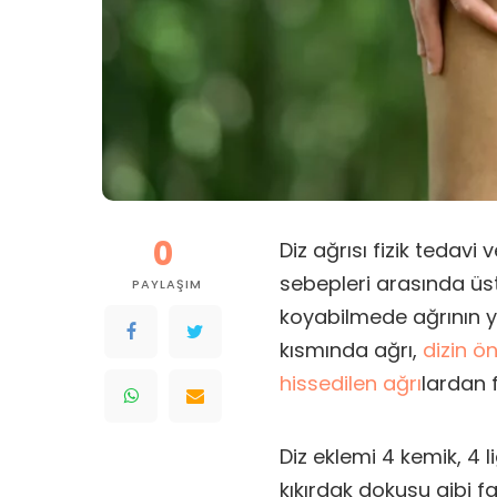
0
Diz ağrısı fizik tedavi 
sebepleri arasında üst 
PAYLAŞIM
koyabilmede ağrının ye
kısmında ağrı,
dizin ö
hissedilen ağrı
lardan f
Diz eklemi 4 kemik, 4
kıkırdak dokusu gibi fa