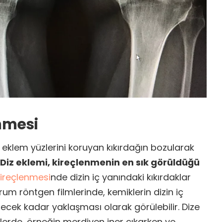
enmesi
 eklem yüzlerini koruyan kıkırdağın bozularak
Diz eklemi, kireçlenmenin en sık görüldüğü
kireçlenmesi
nde dizin iç yanındaki kıkırdaklar
rum röntgen filmlerinde, kemiklerin dizin iç
ecek kadar yaklaşması olarak görülebilir. Dize
llerde, örneğin merdiven iner çıkarken ve