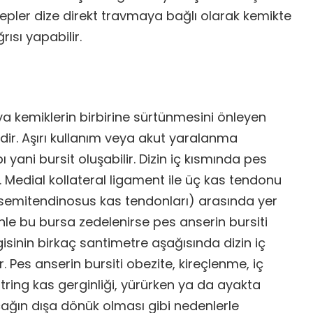
pler dize direkt travmaya bağlı olarak kemikte
ısı yapabilir.
a kemiklerin birbirine sürtünmesini önleyen
rdir. Aşırı kullanım veya akut yaralanma
ı yani bursit oluşabilir. Dizin iç kısmında pes
 Medial kollateral ligament ile üç kas tendonu
e semitendinosus kas tendonları) arasında yer
enle bu bursa zedelenirse pes anserin bursiti
gisinin birkaç santimetre aşağısında dizin iç
. Pes anserin bursiti obezite, kireçlenme, iç
tring kas gerginliği, yürürken ya da ayakta
ağın dışa dönük olması gibi nedenlerle