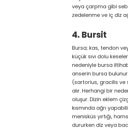
veya çarpma gibi sebe
zedelenme ve iç diz ağr
4. Bursit
Bursa; kas, tendon vey
küçük sıvı dolu kesele
nedeniyle bursa iltihab
anserin bursa bulunur.
(sartorius, gracilis v
alır. Herhangi bir ned
oluşur. Dizin eklem çiz
kısmında ağrı yapabilir
menisküs yırtığı, hams
dururken diz veya bac