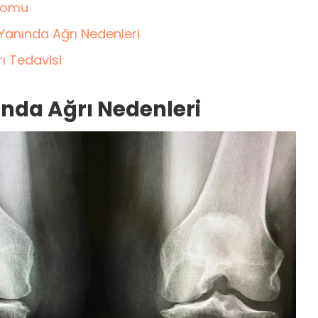
dromu
 Yanında Ağrı Nedenleri
rı Tedavisi
ında Ağrı Nedenleri