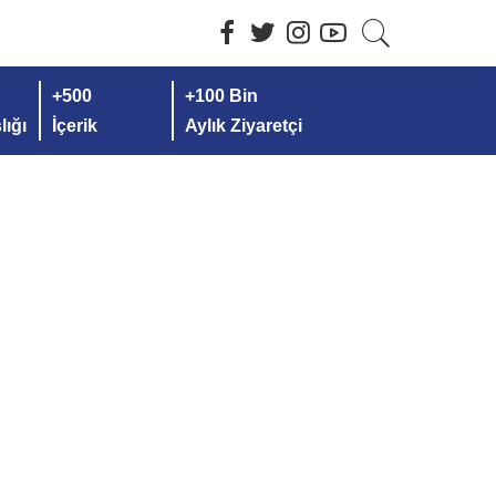
+500
+100 Bin
ığı
İçerik
Aylık Ziyaretçi