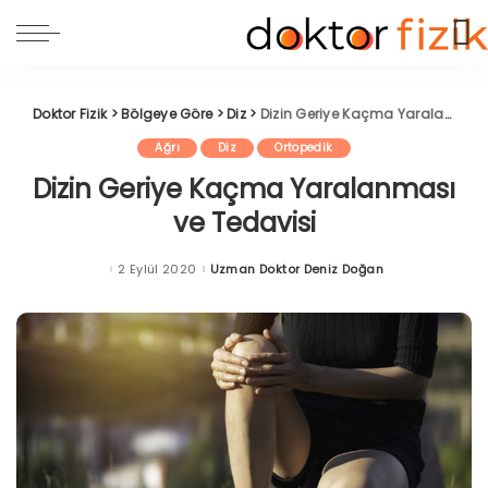
Doktor Fizik
>
Bölgeye Göre
>
Diz
>
Dizin Geriye Kaçma Yaralanması ve Tedavisi
Ağrı
Diz
Ortopedik
Dizin Geriye Kaçma Yaralanması
ve Tedavisi
2 Eylül 2020
Uzman Doktor Deniz Doğan
Posted
by