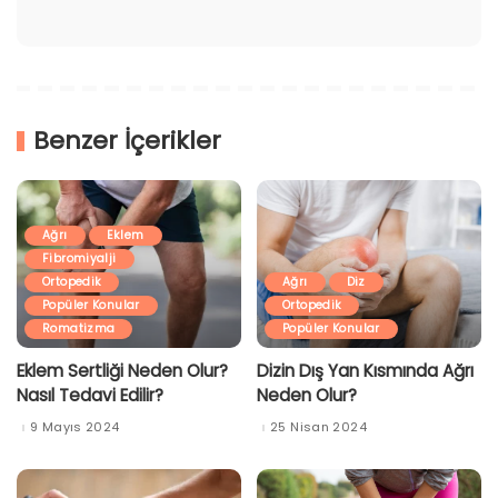
Benzer İçerikler
Ağrı
Eklem
Fibromiyalji
Ortopedik
Ağrı
Diz
Popüler Konular
Ortopedik
Romatizma
Popüler Konular
Eklem Sertliği Neden Olur?
Dizin Dış Yan Kısmında Ağrı
Nasıl Tedavi Edilir?
Neden Olur?
9 Mayıs 2024
25 Nisan 2024