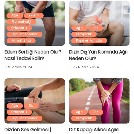
Ağrı
Eklem
Fibromiyalji
Ortopedik
Ağrı
Diz
Popüler Konular
Ortopedik
Romatizma
Popüler Konular
Eklem Sertliği Neden Olur?
Dizin Dış Yan Kısmında Ağrı
Nasıl Tedavi Edilir?
Neden Olur?
9 Mayıs 2024
25 Nisan 2024
Ağrı
Diz
Ortopedik
Ağrı
Diz
Popüler Konular
Ortopedik
Dizden Ses Gelmesi |
Diz Kapağı Arkası Ağrısı