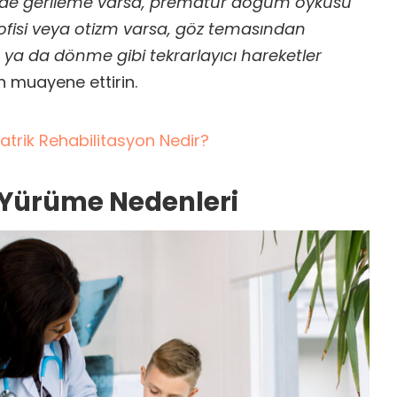
erde gerileme varsa, prematür doğum öyküsü
rofisi veya otizm varsa, göz temasından
 ya da dönme gibi tekrarlayıcı hareketler
muayene ettirin.
atrik Rehabilitasyon Nedir?
Yürüme Nedenleri