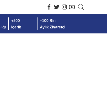
+500
+100 Bin
ığı
İçerik
Aylık Ziyaretçi