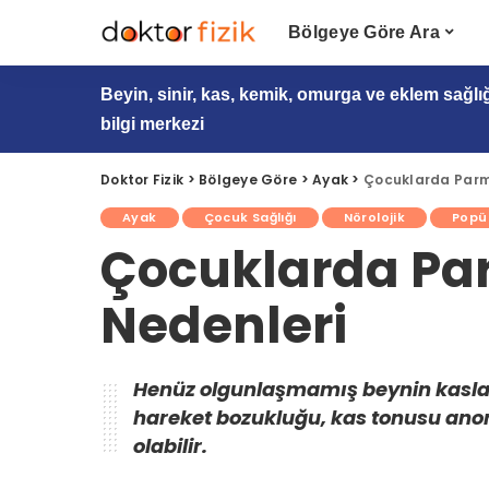
Bölgeye Göre Ara
Beyin, sinir, kas, kemik, omurga ve eklem sağlı
bilgi merkezi
Doktor Fizik
>
Bölgeye Göre
>
Ayak
>
Çocuklarda Parm
Ayak
Çocuk Sağlığı
Nörolojik
Popü
Çocuklarda Pa
Nedenleri
Henüz olgunlaşmamış beynin kaslar
hareket bozukluğu, kas tonusu anorm
olabilir.