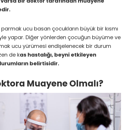
varsa bir doktor tarafından muayene
dir.
 parmak ucu basan çocukların büyük bir kısmı
iyle yapar. Diğer yönlerden çocuğun büyüme ve
rmak ucu yürümesi endişelenecek bir durum
zen de k
as hastalığı, beyni etkileyen
urumların belirtisidir.
ktora Muayene Olmalı?