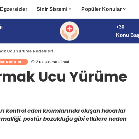
Egzersizler
Sinir Sistemi
Popüler Konular
ğı
+30
Konu Başl
ak Ucu Yürüme Nedenleri
ler Konular
2 Dk Okuma Süresi
rmak Ucu Yürüme
ı kontrol eden kısımlarında oluşan hasarlar
alliği, postür bozukluğu gibi etkilere neden