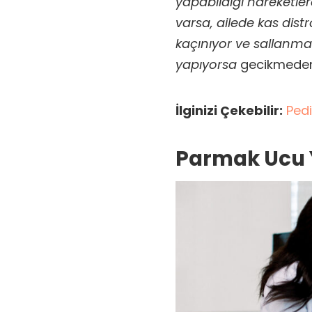
yapabildiği hareketl
varsa, ailede kas dist
kaçınıyor ve sallanma
yapıyorsa
gecikmeden 
İlginizi Çekebilir:
Pedi
Parmak Ucu 