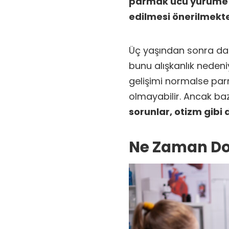
parmak ucu yürüme 
edilmesi önerilmekte
Üç yaşından sonra da
bunu alışkanlık neden
gelişimi normalse pa
olmayabilir. Ancak ba
sorunlar, otizm gibi d
Ne Zaman Do