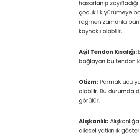
hasarlanıp zayıfladığ
çocuk ilk yürümeye b
rağmen zamanla parma
kaynaklı olabilir.
Aşil Tendon Kısalığı:
bağlayan bu tendon kı
Otizm:
Parmak ucu yürü
olabilir. Bu durumda di
görülür.
Alışkanlık:
Alışkanlığ
ailesel yatkınlık göstere