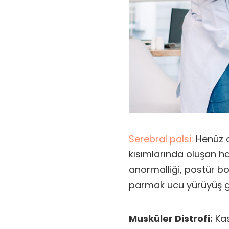
Serebral palsi:
Henüz o
kısımlarında oluşan h
anormalliği, postür bo
parmak ucu yürüyüş gö
Musküler Distrofi:
Kas