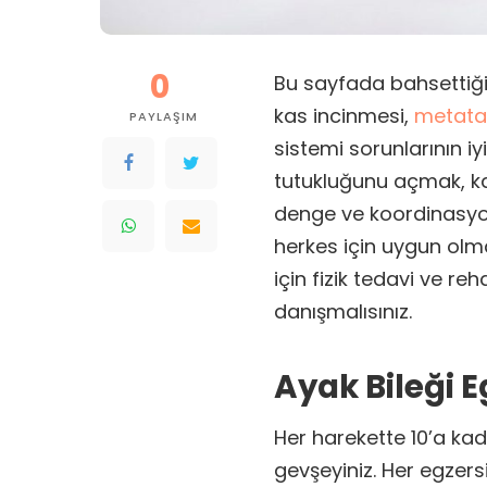
0
Bu sayfada bahsettiği
kas incinmesi,
metatar
PAYLAŞIM
sistemi sorunlarının iy
tutukluğunu açmak, k
denge ve koordinasyon
herkes için uygun olma
için fizik tedavi ve r
danışmalısınız.
Ayak Bileği Eg
Her harekette 10’a ka
gevşeyiniz. Her egzersi