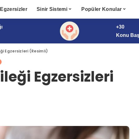
Egzersizler
Sinir Sistemi
Popüler Konular
ğı
+30
Konu Başl
ği Egzersizleri (Resimli)
leği Egzersizleri