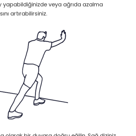
ay yapabildiğinizde veya ağrıda azalma
ı artırabilirsiniz.
a olarak bir duvara doğru eğilin. Sağ diziniz