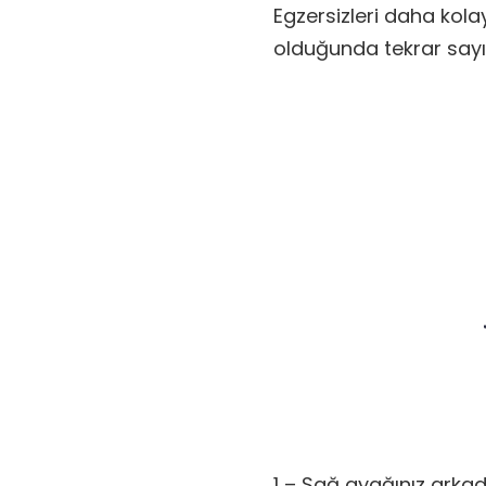
Egzersizleri daha kol
olduğunda tekrar sayısın
1 – Sağ ayağınız arkad