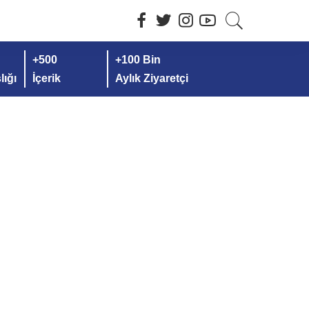
+500
+100 Bin
ığı
İçerik
Aylık Ziyaretçi