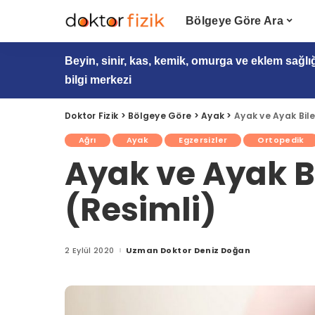
Bölgeye Göre Ara
Beyin, sinir, kas, kemik, omurga ve eklem sağlı
bilgi merkezi
Doktor Fizik
>
Bölgeye Göre
>
Ayak
>
Ayak ve Ayak Bile
Ağrı
Ayak
Egzersizler
Ortopedik
Ayak ve Ayak Bi
(Resimli)
2 Eylül 2020
Uzman Doktor Deniz Doğan
Posted
by