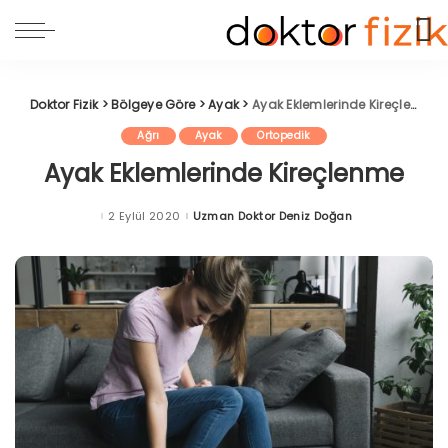
Doktor Fizik
>
Bölgeye Göre
>
Ayak
>
Ayak Eklemlerinde Kireçlenme
Ağrı
Ayak
Ortopedik
Ayak Eklemlerinde Kireçlenme
2 Eylül 2020
Uzman Doktor Deniz Doğan
Posted
by