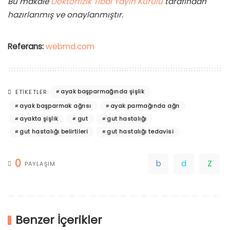
Bu makale
Doktorfizik Tıbbi Yayın Kurulu
tarafından
hazırlanmış ve onaylanmıştır.
Referans:
webmd.com
ayak başparmağında şişlik
ETIKETLER:
ayak başparmak ağrısı
ayak parmağında ağrı
ayakta şişlik
gut
gut hastalığı
gut hastalığı belirtileri
gut hastalığı tedavisi
0
PAYLAŞIM
Benzer İçerikler