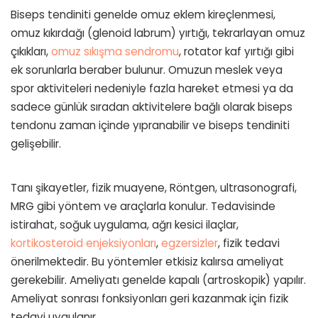
Biseps tendiniti genelde omuz eklem kireçlenmesi,
omuz kıkırdağı (glenoid labrum) yırtığı, tekrarlayan omuz
çıkıkları,
omuz sıkışma sendromu
, rotator kaf yırtığı gibi
ek sorunlarla beraber bulunur. Omuzun meslek veya
spor aktiviteleri nedeniyle fazla hareket etmesi ya da
sadece günlük sıradan aktivitelere bağlı olarak biseps
tendonu zaman içinde yıpranabilir ve biseps tendiniti
gelişebilir.
Tanı şikayetler, fizik muayene, Röntgen, ultrasonografi,
MRG gibi yöntem ve araçlarla konulur. Tedavisinde
istirahat, soğuk uygulama, ağrı kesici ilaçlar,
kortikosteroid enjeksiyonları
,
egzersizler
, fizik tedavi
önerilmektedir. Bu yöntemler etkisiz kalırsa ameliyat
gerekebilir. Ameliyatı genelde kapalı (artroskopik) yapılır.
Ameliyat sonrası fonksiyonları geri kazanmak için fizik
tedavi uygulanır.