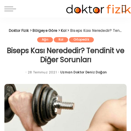
Doktor Fizik
>
Bölgeye Göre
>
Kol
>
Biseps Kası Nerededir? Tendinit ve Diğer Sorunları
Ağrı
Kol
Ortopedik
Biseps Kası Nerededir? Tendinit ve
Diğer Sorunları
28 Temmuz 2021
Uzman Doktor Deniz Doğan
Posted
by