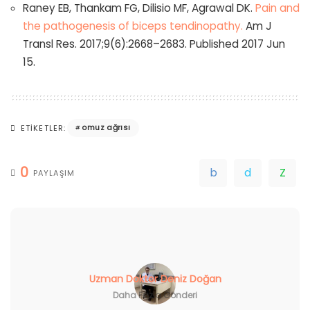
Raney EB, Thankam FG, Dilisio MF, Agrawal DK.
Pain and
the pathogenesis of biceps tendinopathy.
Am J
Transl Res. 2017;9(6):2668–2683. Published 2017 Jun
15.
omuz ağrısı
ETIKETLER:
0
PAYLAŞIM
Uzman Doktor Deniz Doğan
Daha Fazla Gönderi