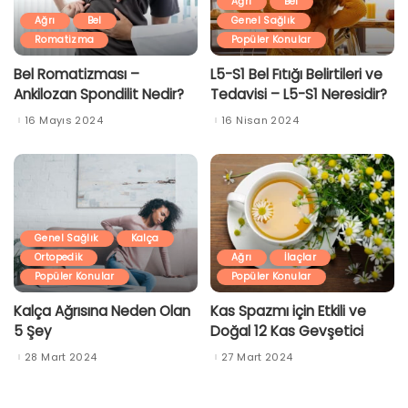
Ağrı
Bel
Ağrı
Bel
Genel Sağlık
Romatizma
Popüler Konular
Bel Romatizması –
L5-S1 Bel Fıtığı Belirtileri ve
Ankilozan Spondilit Nedir?
Tedavisi – L5-S1 Neresidir?
16 Mayıs 2024
16 Nisan 2024
Genel Sağlık
Kalça
Ortopedik
Ağrı
İlaçlar
Popüler Konular
Popüler Konular
Kalça Ağrısına Neden Olan
Kas Spazmı için Etkili ve
5 Şey
Doğal 12 Kas Gevşetici
28 Mart 2024
27 Mart 2024