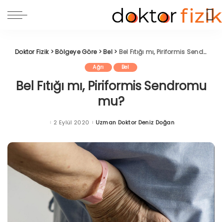
Doktor Fizik
>
Bölgeye Göre
>
Bel
>
Bel Fıtığı mı, Piriformis Sendromu mu?
Ağrı
Bel
Bel Fıtığı mı, Piriformis Sendromu
mu?
2 Eylül 2020
Uzman Doktor Deniz Doğan
Posted
by