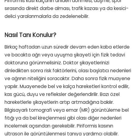
Piriformis kası kalçanın aniden dönmesi, düşme, spor
sırasında direkt darbe alması, trafik kazası ya da kesici-
delici yaralanmalarla da zedelenebilir.
Nasıl Tanı Konulur?
Birkaç haftadan uzun süredir devam eden kaba etlerde
ve bacakta ağrı veya uyuşma şikayeti için fizik tedavi
doktoruna görünmelisiniz. Doktor şikayetlerinizi
dinledikten sonra risk faktörlerini, olası başlatıcı nedenleri
ve ağrının niteliğini soracaktır. Daha sonra fizik muayene
yapılır. Muayenede bel ve kalça hareketleri kontrol edilir,
kas gücü, duyu ve refleksler değerlendirilir. Bazı özel
hareketlerle şikayetlerin artıp artmadığına bakılır.
Bilgisayarlı tomografi veya emar (MR) görüntüleme bel
fıtığı ya da bel kireçlenmesi gibi olası diğer nedenleri
incelemek açısından gerekebilir. Piriformis kasının
ultrason ile görüntülenmesi tanıya yardımcı olabilir.