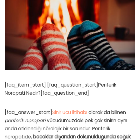
[faq_item_start] [faq_question_start]Periferik
Nöropati Nedir?[faq_question_end]
[faq_answer_start]
Sinir ucu iltihabı
olarak da bilinen
periferik nöropati
vücudumuzdaki pek çok sinirin aynı
anda etkilendiği nörolojik bir sorundur. Periferik
nöropatide,
bacaklar dışarıdan dokunulduğunda soğuk