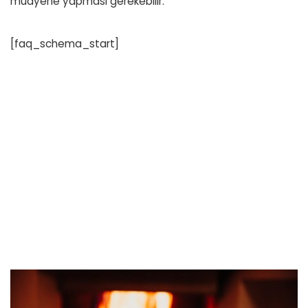
muayene yapması gerekebilir.
[faq_schema_start]