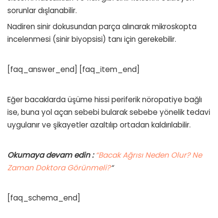
sorunlar dışlanabilir.
Nadiren sinir dokusundan parça alınarak mikroskopta
incelenmesi (sinir biyopsisi) tanı için gerekebilir.
[faq_answer_end] [faq_item_end]
Eğer bacaklarda üşüme hissi periferik nöropatiye bağlı
ise, buna yol açan sebebi bularak sebebe yönelik tedavi
uygulanır ve şikayetler azaltılıp ortadan kaldırılabilir.
Okumaya devam edin :
“Bacak Ağrısı Neden Olur? Ne
Zaman Doktora Görünmeli?
“
[faq_schema_end]