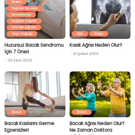
Eklem
Popüler Konular
Romatizma
Sağlıklı Yaşam
Sinirsel Ağrılar
Yaşlı Sağlığı
Ağrı
Kalça
Huzursuz Bacak Sendromu
Kasık Ağrısı Neden Olur?
İçin 7 Öneri
21 Şubat 2023
23 Ekim 2023
Bacak
Bacak
Bacak Kaslarını Germe
Bacak Ağrısı Neden Olur?
Egzersizleri
Ne Zaman Doktora