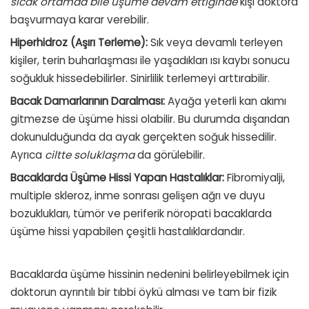
sıcak ortamda bile üşüme devam ettiğinde
kişi doktora
başvurmaya karar verebilir.
Hiperhidroz (Aşırı Terleme):
Sık veya devamlı terleyen
kişiler, terin buharlaşması ile yaşadıkları ısı kaybı sonucu
soğukluk hissedebilirler. Sinirlilik terlemeyi arttırabilir.
Bacak Damarlarının Daralması:
Ayağa yeterli kan akımı
gitmezse de üşüme hissi olabilir. Bu durumda dışarıdan
dokunulduğunda da ayak gerçekten soğuk hissedilir.
Ayrıca
ciltte soluklaşma
da görülebilir.
Bacaklarda Üşüme Hissi Yapan Hastalıklar:
Fibromiyalji
,
multiple skleroz
, inme sonrası gelişen
ağrı
ve
duyu
bozuklukları
, tümör ve periferik nöropati bacaklarda
üşüme hissi yapabilen çeşitli hastalıklardandır.
Bacaklarda üşüme hissinin nedenini belirleyebilmek için
doktorun ayrıntılı bir tıbbi öykü alması ve tam bir fizik