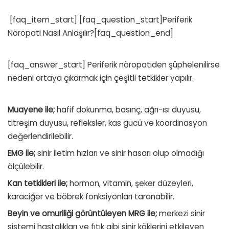
[faq_item_start] [faq_question_start]Periferik
Nöropati Nasıl Anlaşılır?[faq_question_end]
[faq_answer_start] Periferik nöropatiden şüphelenilirse
nedeni ortaya çıkarmak için çeşitli tetkikler yapılır.
Muayene ile;
hafif dokunma, basınç, ağrı-ısı duyusu,
titreşim duyusu, refleksler, kas gücü ve koordinasyon
değerlendirilebilir.
EMG ile;
sinir iletim hızları ve sinir hasarı olup olmadığı
ölçülebilir.
Kan tetkikleri ile;
hormon, vitamin, şeker düzeyleri,
karaciğer ve böbrek fonksiyonları taranabilir.
Beyin ve omuriliği görüntüleyen MRG ile;
merkezi sinir
sistemi hastalıkları ve fıtık gibi sinir köklerini etkileyen