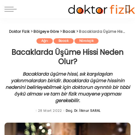
Doktor Fizik
>
Bölgeye Göre
>
Bacak
>
Bacaklarda Üşüme Hissi Neden Olur?
Ağrı
Bacak
Nörolojik
Bacaklarda Üşüme Hissi Neden
Olur?
Bacaklarda üşüme hissi, sık karşılaşılan
yakınmalardan biridir. Bacaklarda üşüme hissinin
nedenini belirleyebilmek için doktorun ayrıntılı bir tıbbi
öykü alması ve tam bir fizik muayene yapması
gerekebilir.
28 Mart 2022
Doç. Dr. İlknur SARAL
Posted
by